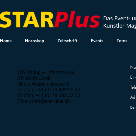
Das Event- 
Künstler-Ma
Home
Horoskop
Zeitschrift
Events
Fotos
WG Verlag & Lizenzen AG
CH-9240 Uzwil
Obere Waldhofstrasse 3
Telefon: +41 (0) 79 409 55 22
Telefon: +41 (0) 79 502 32 55
Email:
info@star-plus.ch