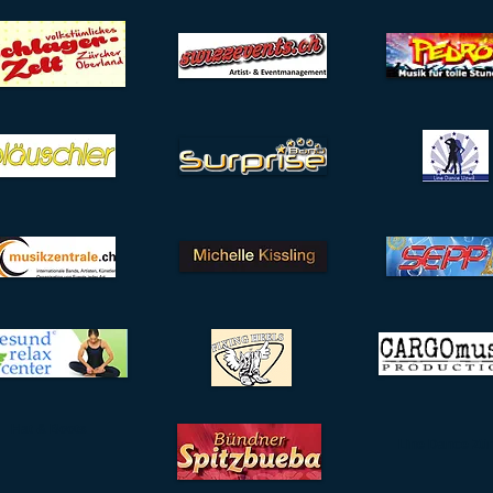
Pa
Hat & Boots
Line Dance Zür