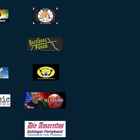
pis Pumpels
ich